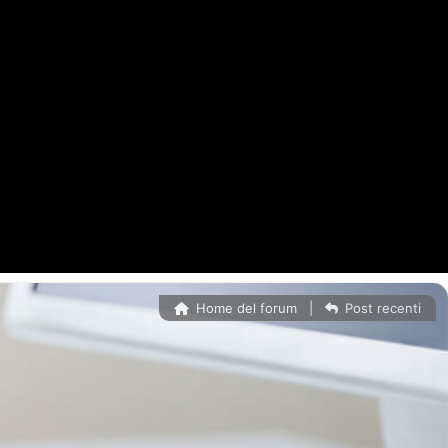
Home del forum
|
Post recenti