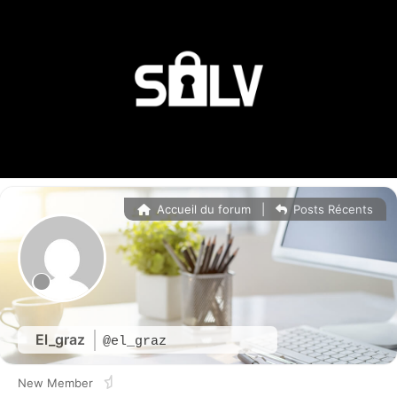
Accueil du forum
|
Posts Récents
El_graz
@el_graz
New Member