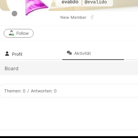
evalido
@evalido
New Member
Follow
Aktivität
Profil
Board
Themen: 0
/
Antworten: 0