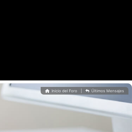
Inicio del Foro
|
Últimos Mensajes