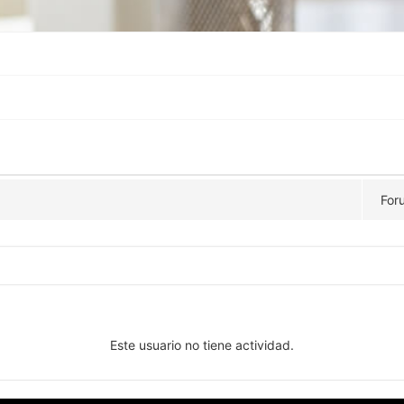
For
Este usuario no tiene actividad.