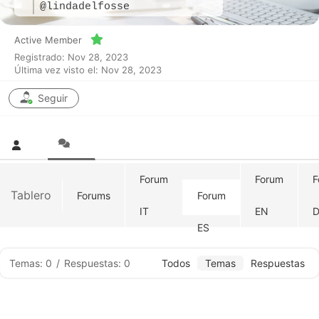
@lindadelfosse
Active Member
Registrado: Nov 28, 2023
Última vez visto el: Nov 28, 2023
Seguir
Forum
Forum
F
Tablero
Forums
Forum
IT
EN
D
ES
Temas: 0
/
Respuestas: 0
Todos
Temas
Respuestas