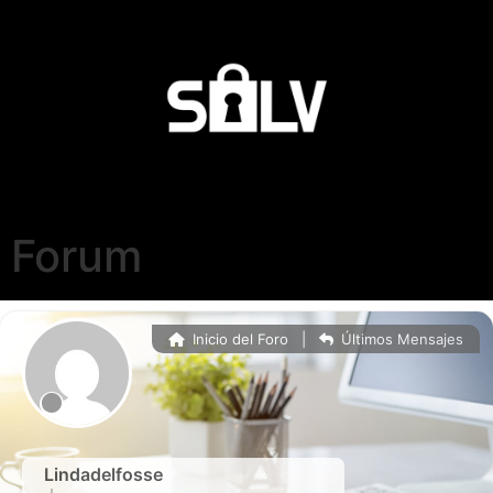
Forum
Inicio del Foro
|
Últimos Mensajes
Lindadelfosse