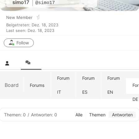
simo17
@simo17
New Member
Beigetreten: Dez. 18, 2023
Last seen: Dez. 18, 2023
Follow
Forum
Forum
Forum
Board
Forums
Fo
IT
ES
EN
DE
Themen: 0
/
Antworten: 0
Alle
Themen
Antworten