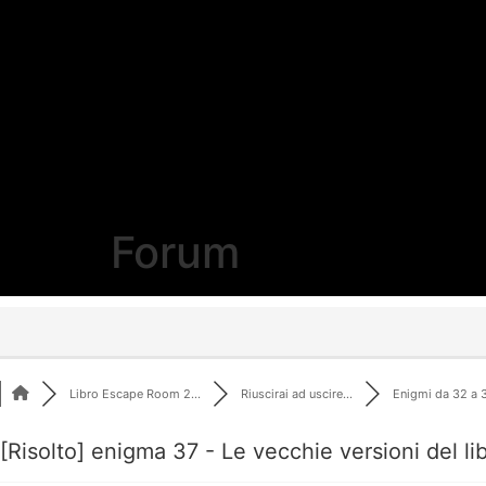
Forum
Libro Escape Room 2...
Riuscirai ad uscire...
Enigmi da 32 a 38
[Risolto]
enigma 37 - Le vecchie versioni del lib