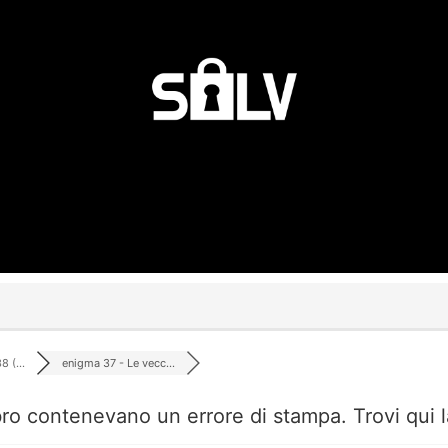
 (...
enigma 37 - Le vecc...
ro contenevano un errore di stampa. Trovi qui l