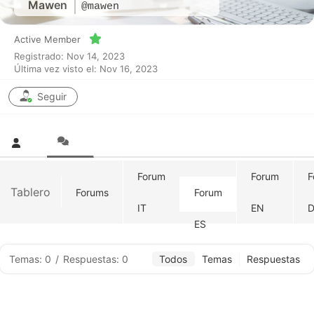
Mawen
@mawen
Active Member
Registrado: Nov 14, 2023
Última vez visto el: Nov 16, 2023
Seguir
Forum
Forum
F
Tablero
Forums
Forum
IT
EN
D
ES
Temas: 0
/
Respuestas: 0
Todos
Temas
Respuestas