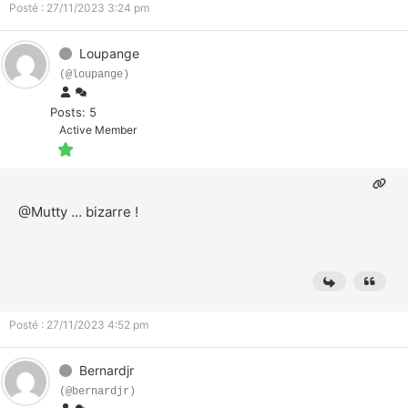
Posté : 27/11/2023 3:24 pm
Loupange
(@loupange)
Posts: 5
Active Member
@Mutty
… bizarre !
Posté : 27/11/2023 4:52 pm
Bernardjr
(@bernardjr)