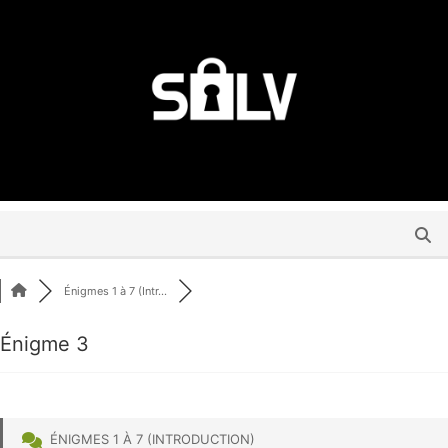
Énigmes 1 à 7 (Intr...
Énigme 3
ÉNIGMES 1 À 7 (INTRODUCTION)