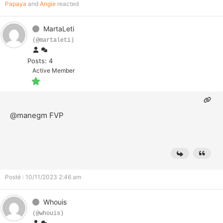
Papaya
and
Angie
reacted
MartaLeti
(@martaleti)
Posts: 4
Active Member
@manegm
FVP
Posté : 10/11/2023 2:46 am
Whouis
(@whouis)