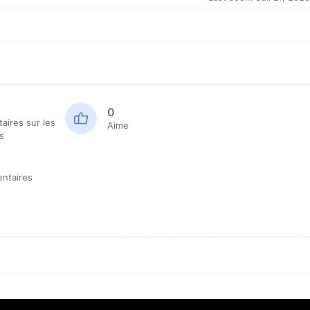
0
ires sur les
Aime
s
ntaires