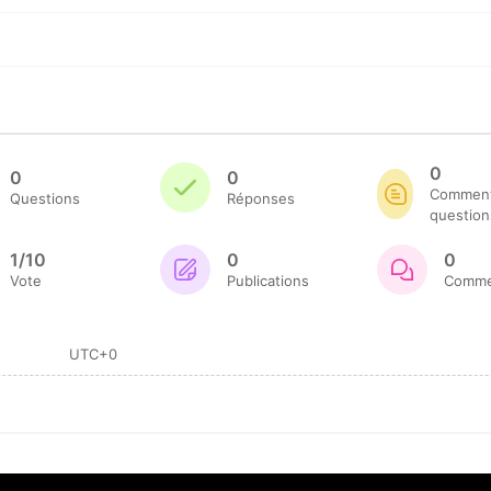
0
0
0
Commenta
Questions
Réponses
question
1/10
0
0
Vote
Publications
Comme
UTC+0