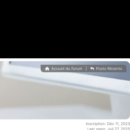
Accueil du forum
|
Posts Récents
Inscription: Déc 11, 2023
Last seen: Juil 27, 2025