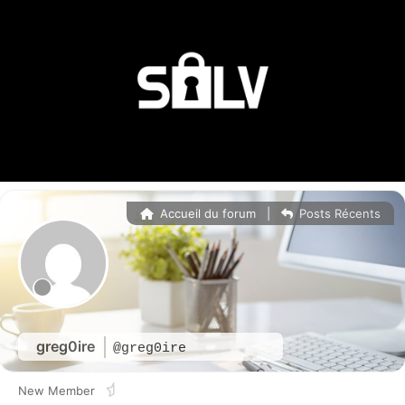
Accueil du forum
|
Posts Récents
greg0ire
@greg0ire
New Member