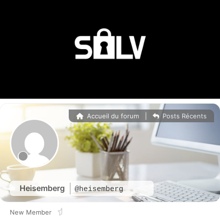
Accueil du forum
|
Posts Récents
Heisemberg
@heisemberg
New Member