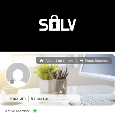
Accueil du forum
|
Posts Récents
Inexium
@inexium
Active Member