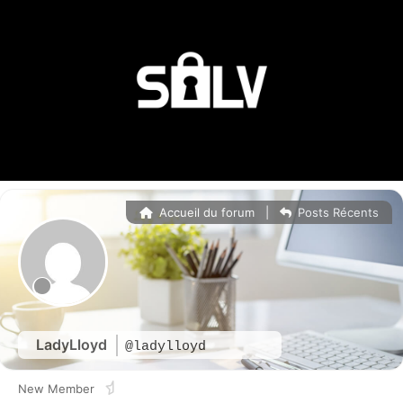
Accueil du forum
|
Posts Récents
LadyLloyd
@ladylloyd
New Member