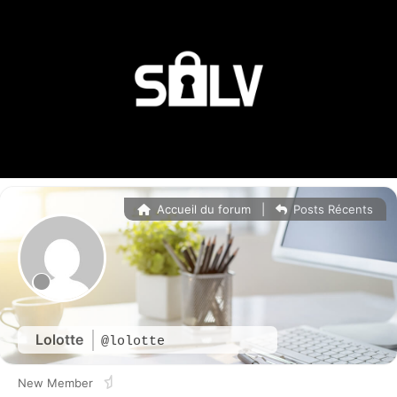
Accueil du forum
|
Posts Récents
Lolotte
@lolotte
New Member