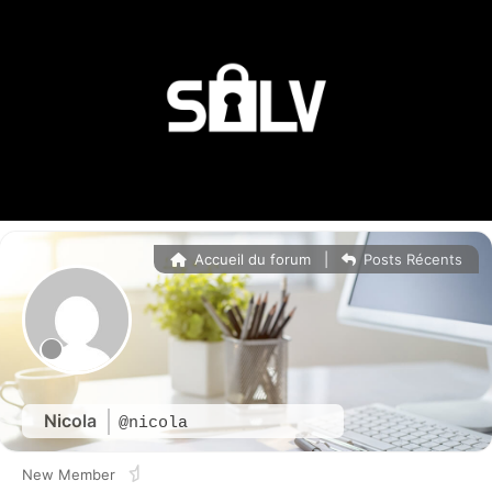
Accueil du forum
|
Posts Récents
Nicola
@nicola
New Member