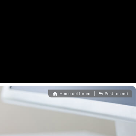
Home del forum
|
Post recenti