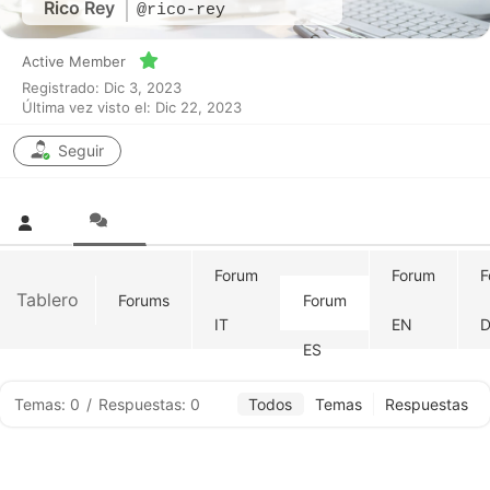
Rico Rey
@rico-rey
Active Member
Registrado: Dic 3, 2023
Última vez visto el: Dic 22, 2023
Seguir
Forum
Forum
F
Tablero
Forums
Forum
IT
EN
D
ES
Temas: 0
/
Respuestas: 0
Todos
Temas
Respuestas