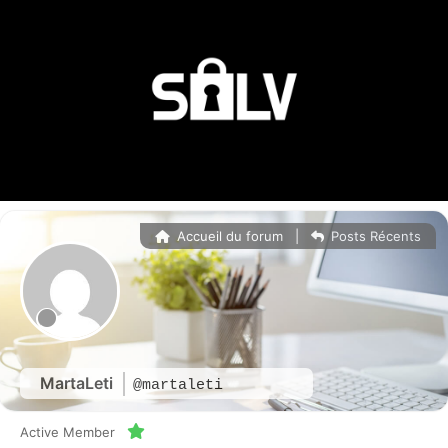
Accueil du forum
|
Posts Récents
MartaLeti
@martaleti
Active Member