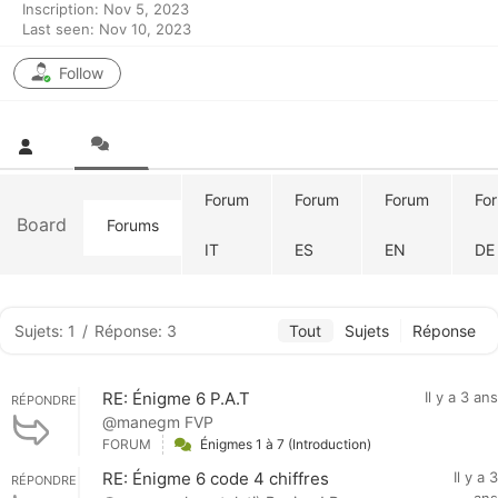
Inscription: Nov 5, 2023
Last seen: Nov 10, 2023
Follow
Forum
Forum
Forum
Fo
Board
Forums
IT
ES
EN
DE
Sujets: 1
/
Réponse: 3
Tout
Sujets
Réponse
RE: Énigme 6 P.A.T
Il y a 3 ans
RÉPONDRE
@manegm FVP
FORUM
Énigmes 1 à 7 (Introduction)
RE: Énigme 6 code 4 chiffres
Il y a 3
RÉPONDRE