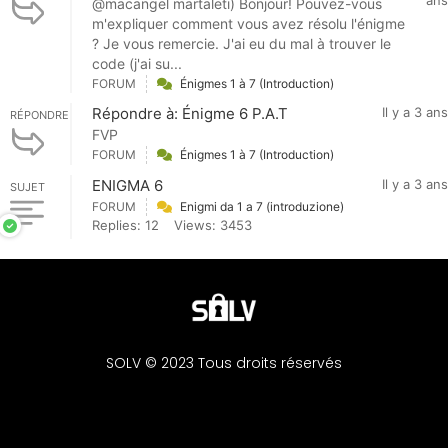
ans
@macangel martaleti) Bonjour! Pouvez-vous
m'expliquer comment vous avez résolu l'énigme
? Je vous remercie. J'ai eu du mal à trouver le
code (j'ai su...
FORUM
Énigmes 1 à 7 (Introduction)
Répondre à: Énigme 6 P.A.T
Il y a 3 ans
RÉPONDRE
FVP
FORUM
Énigmes 1 à 7 (Introduction)
ENIGMA 6
Il y a 3 ans
SUJET
FORUM
Enigmi da 1 a 7 (introduzione)
Replies: 12
Views: 3453
SOLV © 2023 Tous droits réservés