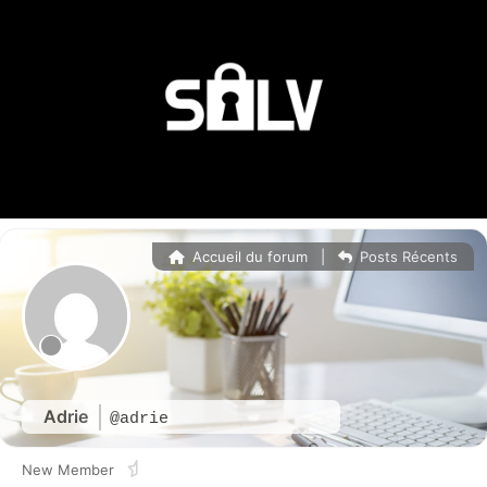
Accueil du forum
|
Posts Récents
Adrie
@adrie
New Member