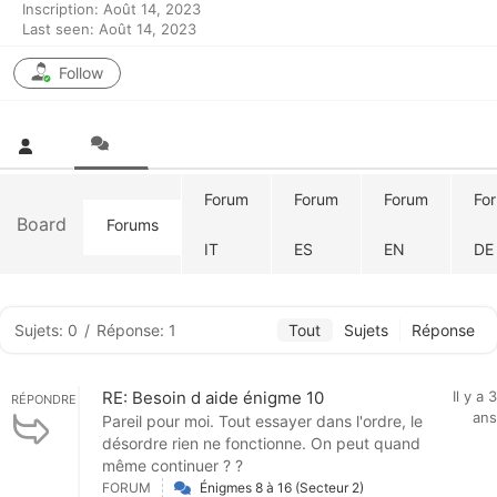
Inscription: Août 14, 2023
Last seen: Août 14, 2023
Follow
Forum
Forum
Forum
Fo
Board
Forums
IT
ES
EN
DE
Sujets: 0
/
Réponse: 1
Tout
Sujets
Réponse
RE: Besoin d aide énigme 10
Il y a 3
RÉPONDRE
ans
Pareil pour moi. Tout essayer dans l'ordre, le
désordre rien ne fonctionne. On peut quand
même continuer ? ?
FORUM
Énigmes 8 à 16 (Secteur 2)